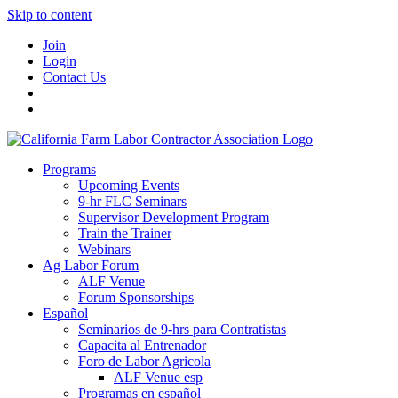
Skip to content
Join
Login
Contact Us
Programs
Upcoming Events
9-hr FLC Seminars
Supervisor Development Program
Train the Trainer
Webinars
Ag Labor Forum
ALF Venue
Forum Sponsorships
Español
Seminarios de 9-hrs para Contratistas
Capacita al Entrenador
Foro de Labor Agricola
ALF Venue esp
Programas en español