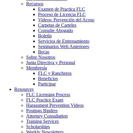
Recursos
Examen de Practica FLC
Proceso de Licencia FLC
Videos: Prevención del Acoso
Carpetas de Carteles
Consulte Abogado
Boletín
Servicios de Entrenamiento
Seminarios Web Anteriores
Becas
Sobre Nosotros
Junta Directiva y Personal
Membresía
FLC y Rancheros
Beneficios
Participar
Resources
FLC Licensing Process
FLC Practice Exam
Harassment Prevention Videos
Postings Binders
Attorney Consultation
Training Services
Scholarships
Weekly Newsletters