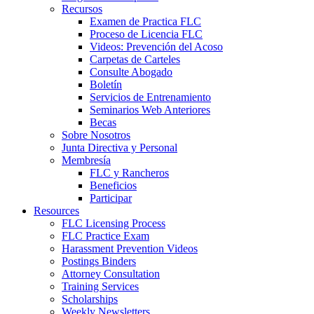
Recursos
Examen de Practica FLC
Proceso de Licencia FLC
Videos: Prevención del Acoso
Carpetas de Carteles
Consulte Abogado
Boletín
Servicios de Entrenamiento
Seminarios Web Anteriores
Becas
Sobre Nosotros
Junta Directiva y Personal
Membresía
FLC y Rancheros
Beneficios
Participar
Resources
FLC Licensing Process
FLC Practice Exam
Harassment Prevention Videos
Postings Binders
Attorney Consultation
Training Services
Scholarships
Weekly Newsletters