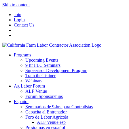
Skip to content
Join
Login
Contact Us
Programs
Upcoming Events
9-hr FLC Seminars
Supervisor Development Program
Train the Trainer
Webinars
Ag Labor Forum
ALF Venue
Forum Sponsorships
Español
Seminarios de 9-hrs para Contratistas
Capacita al Entrenador
Foro de Labor Agricola
ALF Venue esp
Programas en español